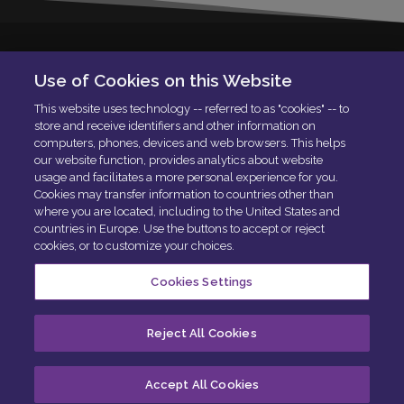
Solera Italia S.r.l
Use of Cookies on this Website
P.IVA: 01664900592
This website uses technology -- referred to as "cookies" -- to
N. Iscrizione ROC 42840
store and receive identifiers and other information on
Delibera AGCOM:
DELIBERA AGCOM
computers, phones, devices and web browsers. This helps
Codice di condotta aziendale
our website function, provides analytics about website
usage and facilitates a more personal experience for you.
PEC:
[email protected]
Cookies may transfer information to countries other than
where you are located, including to the United States and
countries in Europe. Use the buttons to accept or reject
cookies, or to customize your choices.
Cookies Settings
Centro privacy
Politica sui cookie
Esercita i tuoi diritti
Reject All Cookies
Cookie Preferences
Accept All Cookies