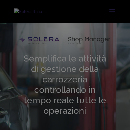
Semplifica le attività
di gestione della
carrozzeria
controllando in
tempo reale tutte le
operazioni
SHOP MANAGER