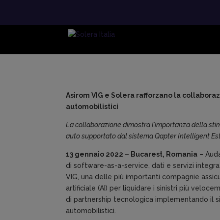
Asirom VIG e Solera rafforzano la collabora
automobilistici
La collaborazione dimostra l’importanza della stim
auto supportato dal sistema Qapter Intelligent Es
13 gennaio 2022 – Bucarest, Romania
– Auda
di software-as-a-service, dati e servizi integrat
VIG, una delle più importanti compagnie assicu
artificiale (AI) per liquidare i sinistri più vel
di partnership tecnologica implementando il si
automobilistici.