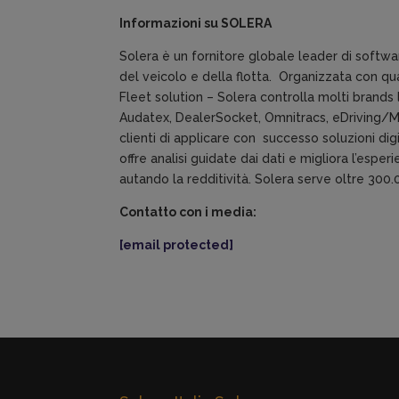
Informazioni su SOLERA
Solera è un fornitore globale leader di software
del veicolo e della flotta. Organizzata con qu
Fleet solution – Solera controlla molti brands le
Audatex, DealerSocket, Omnitracs, eDriving/Me
clienti di applicare con successo soluzioni di
offre analisi guidate dai dati e migliora l’esp
autando la redditività. Solera serve oltre 300.0
Contatto con i media:
[email protected]