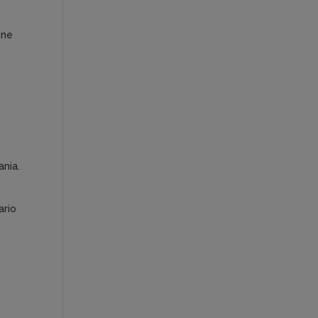
one
ania.
ario