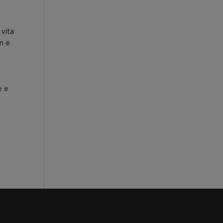
 vita
on e
,
e e