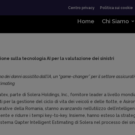
Centro privacy
Politica sui cookie
Home
Chi Siamo
zione sulla tecnologia AI
per la valutazione dei sinistri
a dei danni assistita dall’IA, un “game-changer” per il settore assicurat
timating
tex, parte di Solera Holdings, Inc., fornitore leader a livello mondi
i per la gestione del ciclo di vita dei veicoli e delle flotte, e Asir
rative della Romania, stanno avanzando nell’utilizzo dell’intellige
ocemente e ridurre i tempi key-to-key. Insieme, hanno esteso la strate
stema Qapter Intelligent Estimating di Solera nel processo dei sini