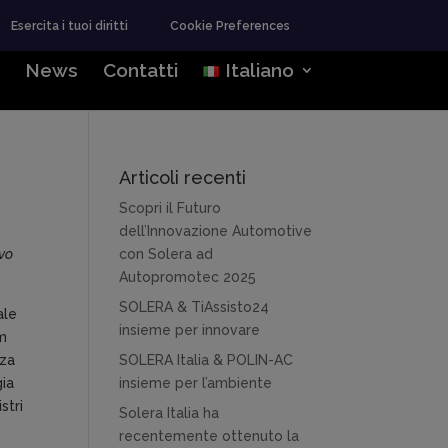
Esercita i tuoi diritti
Cookie Preferences
News
Contatti
Italiano
Articoli recenti
Scopri il Futuro
dell’Innovazione Automotive
ivo
con Solera ad
Autopromotec 2025
SOLERA & TiAssisto24
ale
insieme per innovare
om
nza
SOLERA Italia & POLIN-AC
gia
insieme per l’ambiente
stri
Solera Italia ha
recentemente ottenuto la