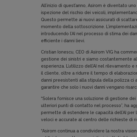
All’inizio di quest’anno, Asirom è diventato uno 
ispezione del rischio dei veicoli, implementa
Questo permette ai nuovi assicurati di scattare f
momento della sottoscrizione. L’implementazio
introducendo l’AI nel processo di stima dei dan
efficiente i danni lievi.
Cristian Ionescu, CEO di Asirom VIG ha comment
gestione dei sinistri e siamo costantemente all
esperienza. L’utilizzo dell’AI nel rilevamento e
il cliente, oltre a ridurre il tempo di elaborazion
danni preesistenti alla stipula della polizza ci 
garantire che solo i nuovi danni vengano risarcit
“Solera fornisce una soluzione di gestione dei si
ulteriori punti di contatto nel processo”, ha a
permette di estendere le capacità dell’AI per l
veloci e accurate al centro delle richieste di r
“Asirom continua a condividere la nostra visi