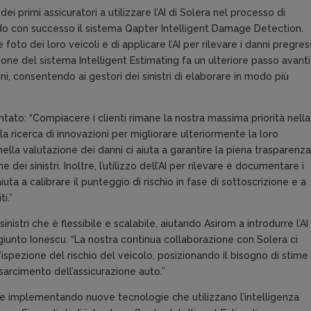
dei primi assicuratori a utilizzare l’AI di Solera nel processo di
ndo con successo il sistema Qapter Intelligent Damage Detection.
oto dei loro veicoli e di applicare l’AI per rilevare i danni pregress
ne del sistema Intelligent Estimating fa un ulteriore passo avanti
ni, consentendo ai gestori dei sinistri di elaborare in modo più
ato: “Compiacere i clienti rimane la nostra massima priorità nella
a ricerca di innovazioni per migliorare ulteriormente la loro
 nella valutazione dei danni ci aiuta a garantire la piena trasparenz
e dei sinistri. Inoltre, l’utilizzo dell’AI per rilevare e documentare i
aiuta a calibrare il punteggio di rischio in fase di sottoscrizione e a
i.”
nistri che è flessibile e scalabile, aiutando Asirom a introdurre l’AI 
ggiunto Ionescu. “La nostra continua collaborazione con Solera ci
’ispezione del rischio del veicolo, posizionando il bisogno di stime
isarcimento dell’assicurazione auto.”
one implementando nuove tecnologie che utilizzano l’intelligenza