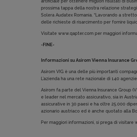
artificiale per ottenere migliori risultati di bu
prossima tappa della nostra relazione strategi
Solera Audatex Romania. “Lavorando a stretto 
delle richieste di risarcimento per fornire liqui
Visitate www.qapter.com per maggiori informaz
-FINE-
Informazioni su Asirom Vienna Insurance G
Asirom VIG è una delle più importanti compagni
L’azienda ha una rete nazionale di 140 agenzie,
Asirom fa parte del Vienna Insurance Group (VI
e leader nel mercato assicurativo, sia in Aust
assicurative in 30 paesi e ha oltre 25.000 dipen
azionario austriaco ed è anche quotato alla Bo
Per maggiori informazioni, si prega di visitare