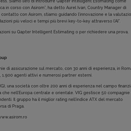
siness. Siamo lieti di introdurre Qapter Intelligent Estimating come
ca in corso con Asirom”, ha detto Aurel Ivan, Country Manager di
contatto con Asirom, stiamo guidando l’innovazione e la valutazi
dazioni più veloci e tempi più brevi key-to-key attraverso l’AI”.
ioni su Qapter Intelligent Estimating o per richiedere una prova.
roup
e di assicurazione sul mercato, con 30 anni di esperienza, in Rom
 1.900 agenti attivi e numerosi partner esterni.
G), una società con oltre 200 anni di esperienza nel campo finanzi
ria che nell’Europa centrale e orientale. VIG gestisce 50 compagnie
denti. Il gruppo ha il miglior rating nell’indice ATX del mercato
rsa di Praga.
 www.asirom.ro