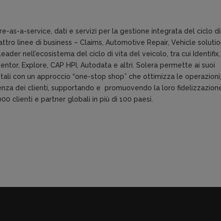
-as-a-service, dati e servizi per la gestione integrata del ciclo di
attro linee di business – Claims, Automotive Repair, Vehicle soluti
ader nell’ecosistema del ciclo di vita del veicolo, tra cui Identifix,
ntor, Explore, CAP HPI, Autodata e altri. Solera permette ai suoi
gitali con un approccio “one-stop shop” che ottimizza le operazioni
erienza dei clienti, supportando e promuovendo la loro fidelizzazion
00 clienti e partner globali in più di 100 paesi.