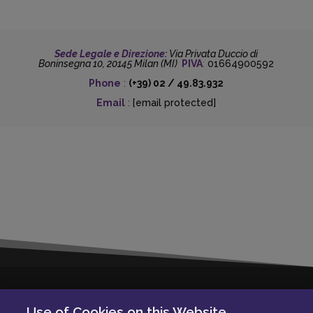
Sede Legale e Direzione:
Via Privata Duccio di
Boninsegna 10, 20145 Milan (MI)
PIVA
:
01664900592
Phone
:
(+39) 02 / 49.83.932
Email
:
[email protected]
Solera Italia S.r.l
Use of Cookies on this Website