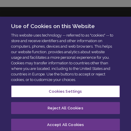
Solera Italia S.r.l
Use of Cookies on this Website
P.IVA: 01664900592
This website uses technology -- referred to as "cookies" -- to
N. Iscrizione ROC 42840
store and receive identifiers and other information on
Delibera AGCOM:
DELIBERA AGCOM
computers, phones, devices and web browsers. This helps
Codice di condotta aziendale
our website function, provides analytics about website
usage and facilitates a more personal experience for you.
PEC:
[email protected]
Cookies may transfer information to countries other than
where you are located, including to the United States and
countries in Europe. Use the buttons to accept or reject
cookies, or to customize your choices.
Cookies Settings
Centro privacy
Politica sui cookie
Esercita i tuoi diritti
Reject All Cookies
Cookie Preferences
Accept All Cookies