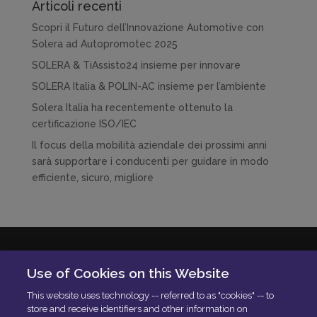
Articoli recenti
Scopri il Futuro dell’Innovazione Automotive con
Solera ad Autopromotec 2025
SOLERA & TiAssisto24 insieme per innovare
SOLERA Italia & POLIN-AC insieme per l’ambiente
Solera Italia ha recentemente ottenuto la
certificazione ISO/IEC
Il focus della mobilità aziendale dei prossimi anni
sarà supportare i conducenti per guidare in modo
efficiente, sicuro, migliore
Solera Italia S.r.l
Use of Cookies on this Website
P.IVA: 01664900592
This website uses technology -- referred to as "cookies" -- to
N. Iscrizione ROC 42840
store and receive identifiers and other information on