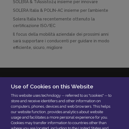
SOLERA & TiAssisto24 insieme per innovare
SOLERA Italia & POLIN-AC insieme per l’ambiente
Solera Italia ha recentemente ottenuto la
certificazione ISO/IEC
Il focus della mobilità aziendale dei prossimi anni
sarà supportare i conducenti per guidare in modo
efficiente, sicuro, migliore
Solera Italia S.r.l
Use of Cookies on this Website
P.IVA: 01664900592
This website uses technology -- referred to as "cookies" -- to
N. Iscrizione ROC 42840
store and receive identifiers and other information on
Delibera AGCOM:
DELIBERA AGCOM
computers, phones, devices and web browsers. This helps
Codice di condotta aziendale
our website function, provides analytics about website
usage and facilitates a more personal experience for you.
PEC:
[email protected]
Cookies may transfer information to countries other than
where you are located, including to the United States and