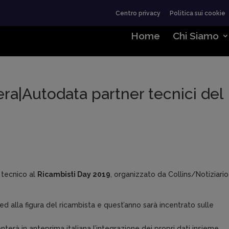
Centro privacy
Politica sui cookie
Home
Chi Siamo
ra|Autodata partner tecnici del
 tecnico al
Ricambisti Day 2019
, organizzato da Collins/Notiziario
 ed alla figura del ricambista e quest’anno sarà incentrato sulle
rà in anteprima italiana l’integrazione dei propri dati insieme