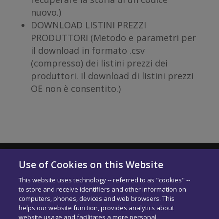
nuovo.)
DOWNLOAD LISTINI PREZZI
PRODUTTORI (Metodo e parametri per
il download in formato .csv
(compresso) dei listini prezzi dei
produttori. Il download di listini prezzi
OE non è consentito.)
Use of Cookies on this Website
Solera Italia S.r.l
This website uses technology -- referred to as "cookies" --
P.IVA: 01664900592
to store and receive identifiers and other information on
N. Iscrizione ROC 42840
computers, phones, devices and web browsers. This
Delibera AGCOM:
DELIBERA AGCOM
helps our website function, provides analytics about
Codice di condotta aziendale
website usage and facilitates a more personal